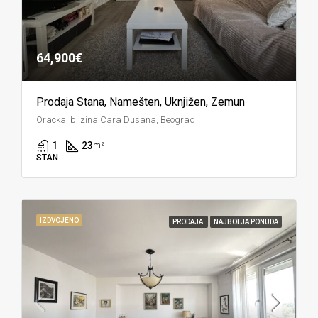
64,900€
Prodaja Stana, Namešten, Uknjižen, Zemun
Oracka, blizina Cara Dusana, Beograd
1
23
m²
STAN
IZDVOJENO
PRODAJA
NAJBOLJA PONUDA