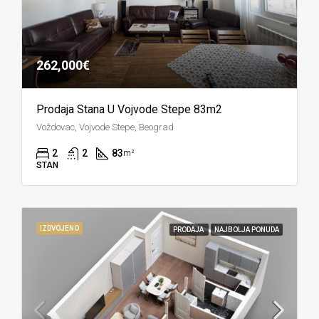
262,000€
Prodaja Stana U Vojvode Stepe 83m2
Voždovac, Vojvode Stepe, Beograd
2
2
83
m²
STAN
IZDVOJENO
PRODAJA
NAJBOLJA PONUDA