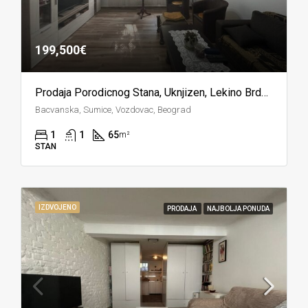
199,500€
Prodaja Porodicnog Stana, Uknjizen, Lekino Brdo, Vozdovac
Bacvanska, Sumice, Vozdovac, Beograd
1
1
65
m²
STAN
IZDVOJENO
PRODAJA
NAJBOLJA PONUDA