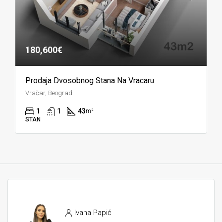
180,600€
Prodaja Dvosobnog Stana Na Vracaru
Vračar, Beograd
1
1
43
m²
STAN
Ivana Papić