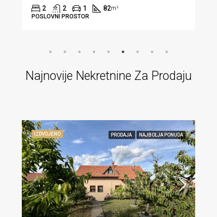
2
1
60
m²
STAN
Najnovije Nekretnine Za Prodaju
IZDVOJENO
PRODAJA
NAJBOLJA PONUDA