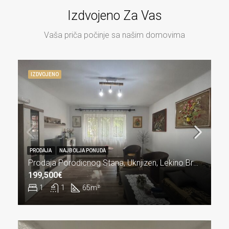
Izdvojeno Za Vas
Vaša priča počinje sa našim domovima
IZDVOJENO
PRODAJA
NAJBOLJA PONUDA
Prodaja Porodicnog Stana, Uknjizen, Lekino Brdo, Vozdovac
199,500€
1
1
65
m²