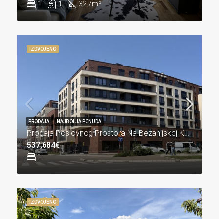
1
1
32.7
m²
IZDVOJENO
PRODAJA
NAJBOLJA PONUDA
Prodaja Poslovnog Prostora Na Bezanijskoj Kosi Lux 51
537,684€
1
IZDVOJENO