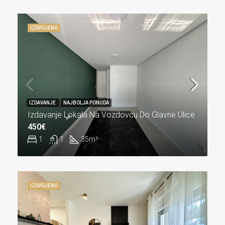
IZDVOJENO
IZDAVANJE
NAJBOLJA PONUDA
Izdavanje Lokala Na Vozdovcu Do Glavne Ulice
450€
1
1
35
m²
IZDVOJENO