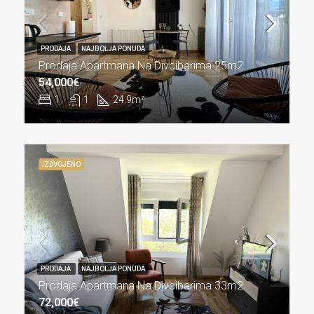
PRODAJA
NAJBOLJA PONUDA
Prodaja Apartmana Na Divcibarima 25m2
54,000€
1
1
24.9
m²
IZDVOJENO
PRODAJA
NAJBOLJA PONUDA
Prodaja Apartmana Na Divcibarima 33m2
72,000€