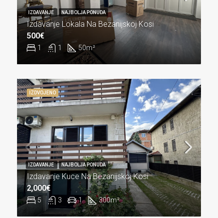
IZDAVANJE
NAJBOLJA PONUDA
Izdavanje Lokala Na Bezanijskoj Kosi
500€
1
1
50
m²
IZDVOJENO
IZDAVANJE
NAJBOLJA PONUDA
Izdavanje Kuce Na Bezanijskoj Kosi
2,000€
5
3
1
300
m²