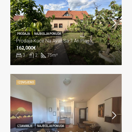
PRODAJA
NAJBOLJA PONUDA
Prodaja Kuce Na Avali Sa 7 Ari Placa
162,000€
3
2
75
m²
IZDVOJENO
IZDAVANJE
NAJBOLJA PONUDA