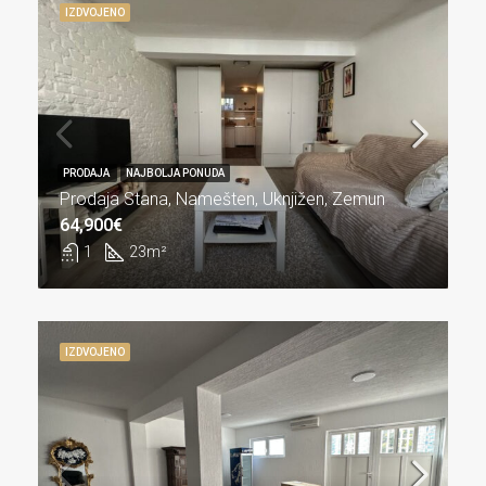
IZDVOJENO
PRODAJA
NAJBOLJA PONUDA
Prodaja Stana, Namešten, Uknjižen, Zemun
64,900€
1
23
m²
IZDVOJENO