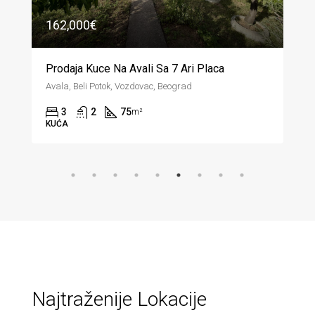
262,000€
Prodaja Stana U Vojvode Stepe 83m2
Voždovac, Vojvode Stepe, Beograd
2
2
83
m²
STAN
Najtraženije Lokacije