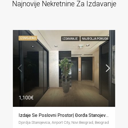
Najnovije Nekretnine Za Izdavanje
IZDVOJENO
IZDAVANJE
NAJBOLJA PONUDA
450€
Izdavanje Trosoban Stan, Blizina Ustanicke
Slobodana Lale Berberskog, Konjarnik, Beograd