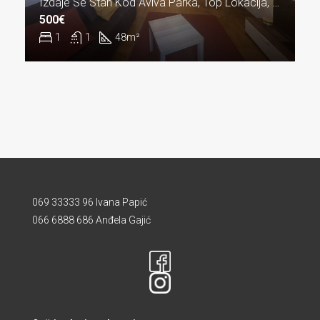
Izdaje Se Stan Kod Aviva Parka, Top Lokacija, Zvezdara
500€
1
1
48
m²
069 33333 96 Ivana Papić
066 6888 686 Anđela Gajić