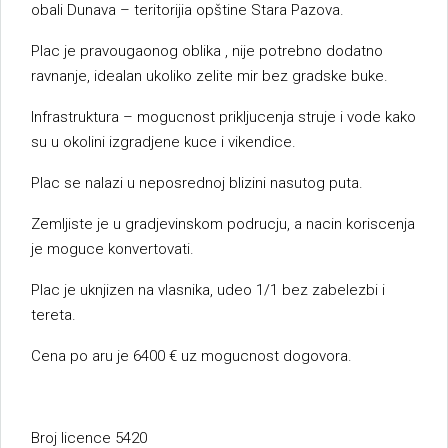
obali Dunava – teritorijia opštine Stara Pazova.
Plac je pravougaonog oblika , nije potrebno dodatno
ravnanje, idealan ukoliko zelite mir bez gradske buke.
Infrastruktura – mogucnost prikljucenja struje i vode kako
su u okolini izgradjene kuce i vikendice.
Plac se nalazi u neposrednoj blizini nasutog puta.
Zemljiste je u gradjevinskom podrucju, a nacin koriscenja
je moguce konvertovati.
Plac je uknjizen na vlasnika, udeo 1/1 bez zabelezbi i
tereta.
Cena po aru je 6400 € uz mogucnost dogovora.
Broj licence 5420