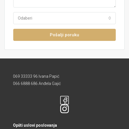
Odaberi
Pošalji poruku
069 33333 96 Ivana Papić
066 6888 686 Anđela Gajić
Opšti uslovi poslovanja