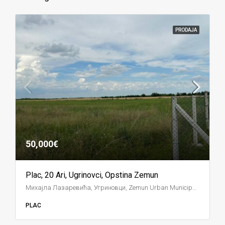
PRODAJA
50,000€
Plac, 20 Ari, Ugrinovci, Opstina Zemun
Михајла Лазаревића, Угриновци, Zemun Urban Municipality, City of Belgrade, Central Serbia, 11277, Serbia, Ostali gradovi
PLAC