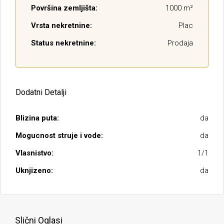
Površina zemljišta:
1000 m²
Vrsta nekretnine:
Plac
Status nekretnine:
Prodaja
Dodatni Detalji
Blizina puta:
da
Mogucnost struje i vode:
da
Vlasnistvo:
1/1
Uknjizeno:
da
Slični Oglasi