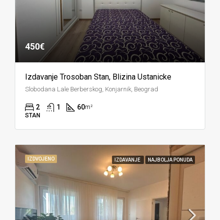
450€
Izdavanje Trosoban Stan, Blizina Ustanicke
Slobodana Lale Berberskog, Konjarnik, Beograd
2
1
60
m²
STAN
IZDVOJENO
IZDAVANJE
NAJBOLJA PONUDA