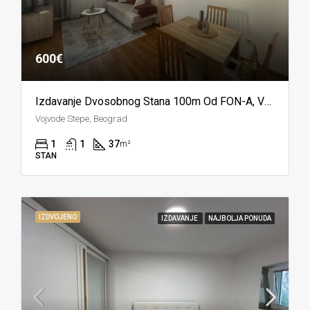
600€
Izdavanje Dvosobnog Stana 100m Od FON-A, Vozdovac
Vojvode Stepe, Beograd
1
1
37
m²
STAN
IZDVOJENO
IZDAVANJE
NAJBOLJA PONUDA