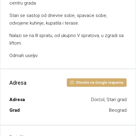
centru grada.
Stan se sastoji od dnevne sobe, spavace sobe,
odvojene kuhinje, kupatila i terase.
Nalazi se na III spratu, od ukupno V spratova, u zgradi sa
liftom.
Odmah useljiv.
Adresa
Otvorite na Google mapama
Adresa
Dorćol, Stari grad
Grad
Beograd