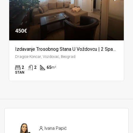
450€
Izdavanje Trosobnog Stana U Voždovcu | 2 Spavaće Sobe | Blizu TC Stadion, Lidl I Maxi
Dragice Koncar, Vozdovac, Beograd
2
2
65
m²
STAN
Ivana Papić