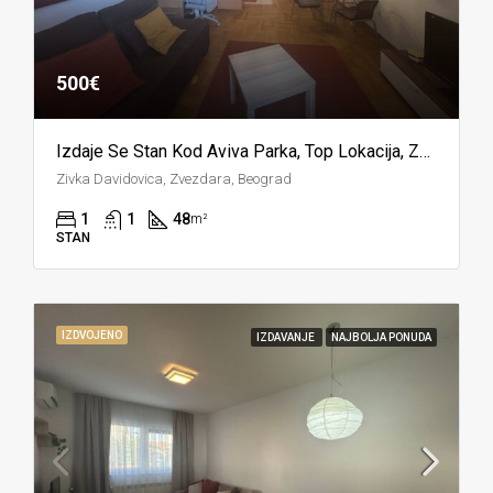
500€
Izdaje Se Stan Kod Aviva Parka, Top Lokacija, Zvezdara
Zivka Davidovica, Zvezdara, Beograd
1
1
48
m²
STAN
IZDVOJENO
IZDAVANJE
NAJBOLJA PONUDA