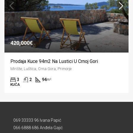
420,000€
Prodaja Kuce 94m2 Na Lustici U Crnoj Gori
Mirište, Luštica, Crna Gora, Primorje
3
2
94
m²
KUĆA
069 33333 96 Ivana Papić
066 6888 686 Anđela Gajić