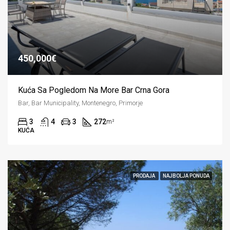
450,000€
Kuća Sa Pogledom Na More Bar Crna Gora
Bar, Bar Municipality, Montenegro, Primorje
3
4
3
272
m²
KUĆA
PRODAJA
NAJBOLJA PONUDA