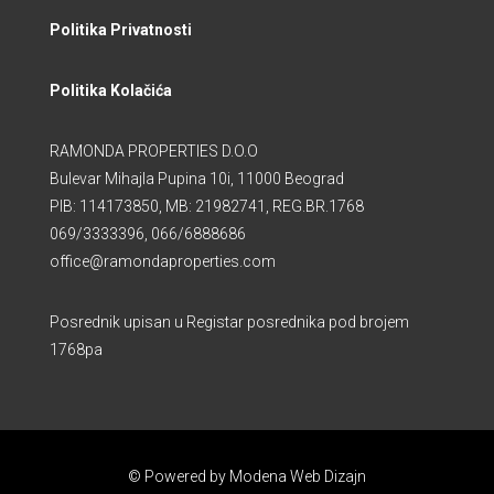
Politika Privatnosti
Politika Kolačića
RAMONDA PROPERTIES D.O.O
Bulevar Mihajla Pupina 10i, 11000 Beograd
PIB: 114173850, MB: 21982741, REG.BR.1768
069/3333396, 066/6888686
office@ramondaproperties.com
Posrednik upisan u Registar posrednika pod brojem
1768pa
© Powered by Modena Web Dizajn